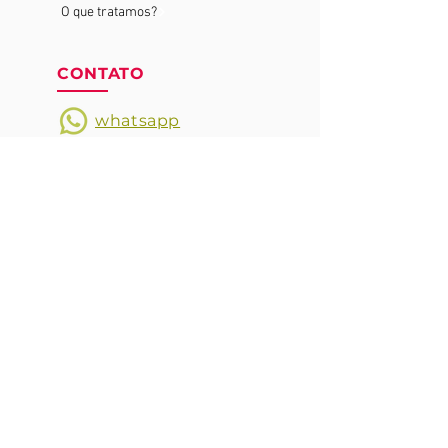
O que tratamos?
CONTATO
whatsapp
SIGA A HEMOPRO NAS
REDES SOCIAIS
CORPO
CLÍNICO
Dr. Tammuz Fattah
Dr. Rodrigo Joaquim