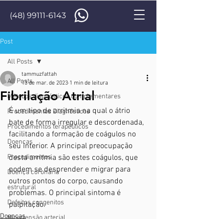
(48) 99111-6143
Post
All Posts
tammuzfattah
All Posts
13 de mar. de 2023
1 min de leitura
Fibrilação Atrial
Métodos diagnósticos complementares
É um tipo de arritmia na qual o átrio 
Procedimentos Diagnósticos
bate de forma irregular e descordenada, 
Procedimentos terapêuticos
facilitando a formação de coágulos no 
Doenças
seu interior. A principal preocupação 
Procedimentos
desta arritmia são estes coágulos, que 
podem se desprender e migrar para 
Doença coronária
outros pontos do corpo, causando 
estrutural
problemas. O principal sintoma é 
Defeitos congenitos
palpitação.
Doenças
Hipertensão arterial