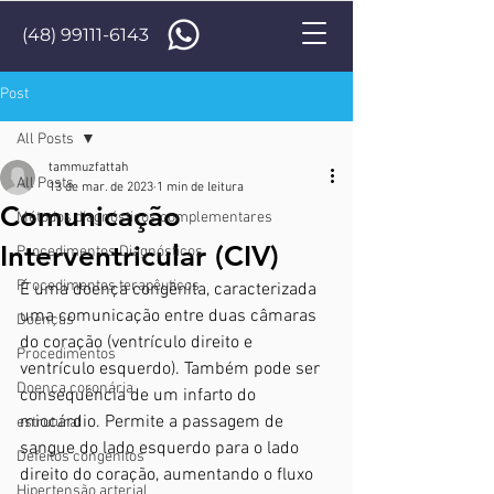
(48) 99111-6143
Post
All Posts
tammuzfattah
All Posts
13 de mar. de 2023
1 min de leitura
Comunicação
Métodos diagnósticos complementares
Interventricular (CIV)
Procedimentos Diagnósticos
Procedimentos terapêuticos
É uma doença congênita, caracterizada 
uma comunicação entre duas câmaras 
Doenças
do coração (ventrículo direito e 
Procedimentos
ventrículo esquerdo). Também pode ser 
Doença coronária
consequência de um infarto do 
miocárdio. Permite a passagem de 
estrutural
sangue do lado esquerdo para o lado 
Defeitos congenitos
direito do coração, aumentando o fluxo 
Hipertensão arterial