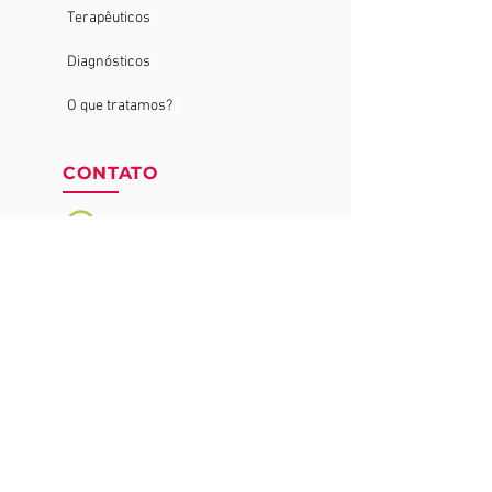
Terapêuticos
Diagnósticos
O que tratamos?
CONTATO
whatsapp
SIGA A HEMOPRO NAS
REDES SOCIAIS
CORPO
CLÍNICO