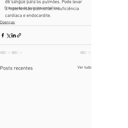
de sangue para os pulmões. Pode levar 
Prevenção de eventos embólicos
a hipertensão pulmonar, insuficiência 
cardíaca e endocardite.
Doenças
Ver tudo
Posts recentes